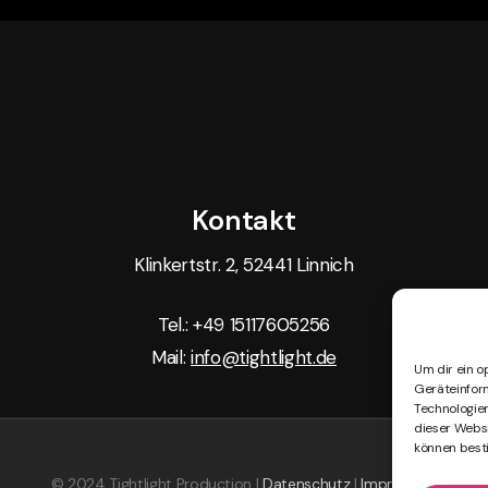
Kontakt
Klinkertstr. 2, 52441 Linnich
Tel.: +49 15117605256
Mail:
info@tightlight.de
Um dir ein o
Geräteinfor
Technologien
dieser Websi
können best
© 2024 Tightlight Production |
Datenschutz
|
Impressum