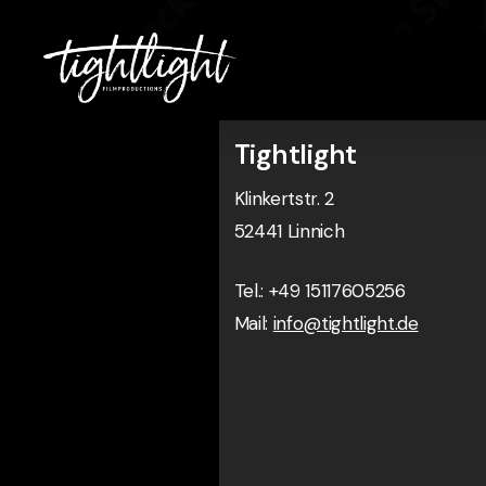
Skip
to
main
content
Tightlight
Klinkertstr. 2
52441 Linnich
Tel.: +49 15117605256
Mail:
info@tightlight.de