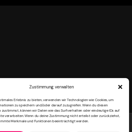
Zustimmung verwalten
ptimales Erlebnis zu bieten, verwenden wir Technologien wie Cookies, um
mationen zu speichern und/oder darauf zuzugreifen. Wenn du diesen
 zustimmst, können wir Daten wie das Surfverhalten oder eindeutige IDs auf
te verarbeiten. Wenn du deine Zustimmung nicht erteilst oder zurückziehst,
immte Merkmale und Funktionen beeinträchtigt werden.