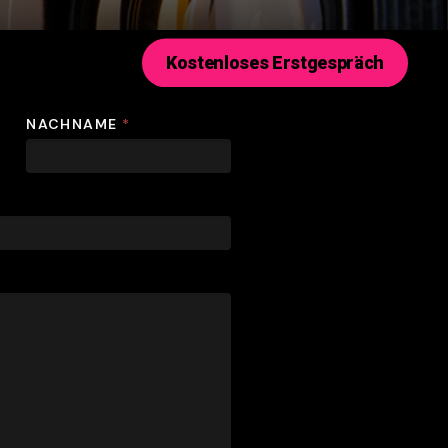
K
o
s
t
e
n
l
o
s
e
s
E
r
s
t
g
e
s
p
r
ä
c
h
NACHNAME
*