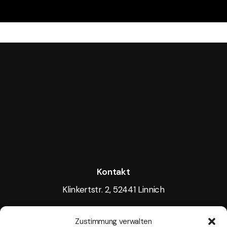
Kontakt
Klinkertstr. 2, 52441 Linnich
Tel.: +49 15117605256
Zustimmung verwalten