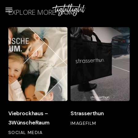
Skip
Menu
EXPLORE MORE WORK
to
main
Viebrockhaus
Strasserthun
content
–
3WünscheRaum
Viebrockhaus
Strasserthun
Viebrockhaus –
Strasserthun
–
3WünscheRaum
3WünscheRaum
IMAGEFILM
SOCIAL MEDIA