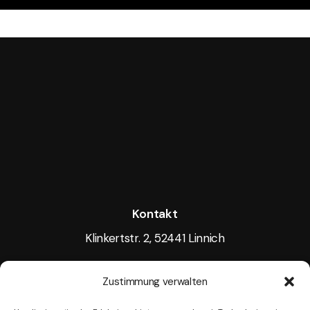
Kontakt
Klinkertstr. 2, 52441 Linnich
Tel.: +49 15117605256
Zustimmung verwalten
Mail:
info@tightlight.de