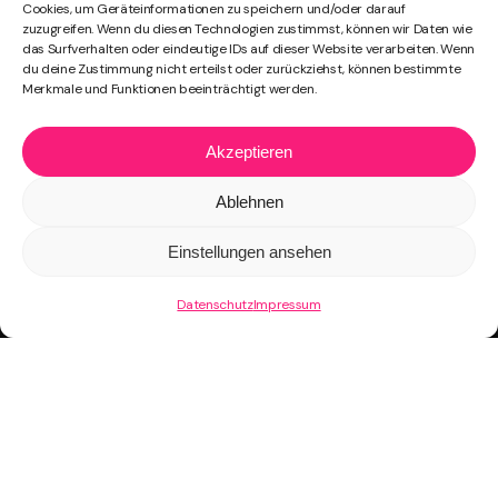
Cookies, um Geräteinformationen zu speichern und/oder darauf
zuzugreifen. Wenn du diesen Technologien zustimmst, können wir Daten wie
das Surfverhalten oder eindeutige IDs auf dieser Website verarbeiten. Wenn
du deine Zustimmung nicht erteilst oder zurückziehst, können bestimmte
Merkmale und Funktionen beeinträchtigt werden.
Akzeptieren
Ablehnen
Einstellungen ansehen
Kontakt
Datenschutz
Impressum
Klinkertstr. 2, 52441 Linnich
Tel.: +49 15117605256
Mail:
info@tightlight.de