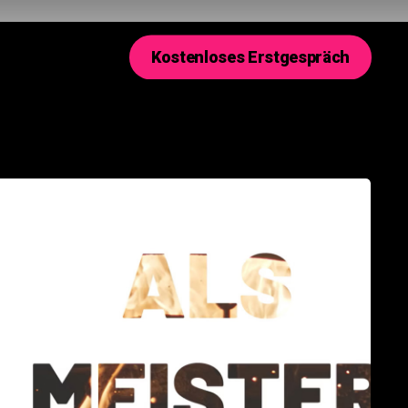
K
o
s
t
e
n
l
o
s
e
s
E
r
s
t
g
e
s
p
r
ä
c
h
hürlings