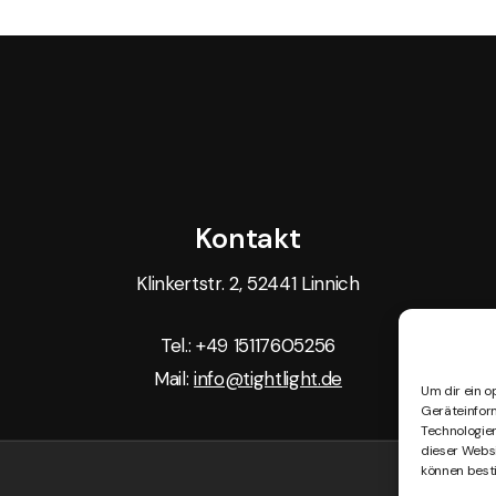
Kontakt
Klinkertstr. 2, 52441 Linnich
Tel.: +49 15117605256
Mail:
info@tightlight.de
Um dir ein o
Geräteinfor
Technologien
dieser Websi
können best