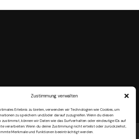
Zustimmung verwalten
ptimales Erlebnis zu bieten, verwenden wir Technologien wie Cookies, um
mationen zu speichern und/oder darauf zuzugreifen. Wenn du diesen
 zustimmst, können wir Daten wie das Surfverhalten oder eindeutige IDs auf
te verarbeiten. Wenn du deine Zustimmung nicht erteilst oder zurückziehst,
immte Merkmale und Funktionen beeinträchtigt werden.