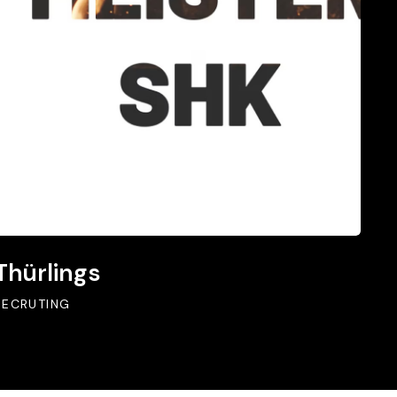
hürlings
Thürlings
RECRUTING