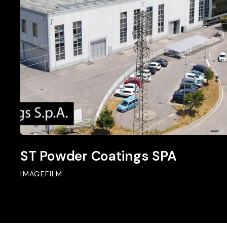
ST
ST Powder Coatings SPA
Powder
Coatings
IMAGEFILM
SPA