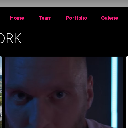
Home
Team
Portfolio
Galerie
ORK
FIVESTAR
T
FITNESS