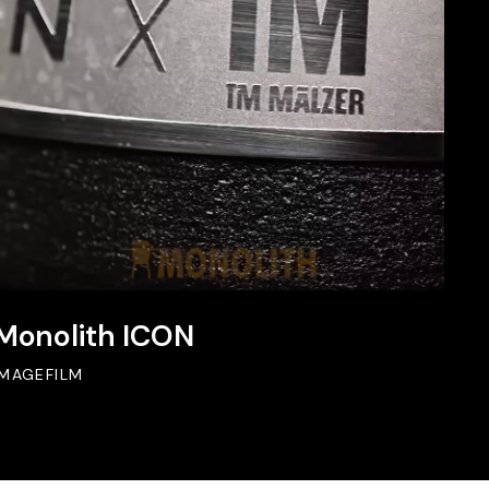
Monolith
Monolith ICON
ICON
IMAGEFILM