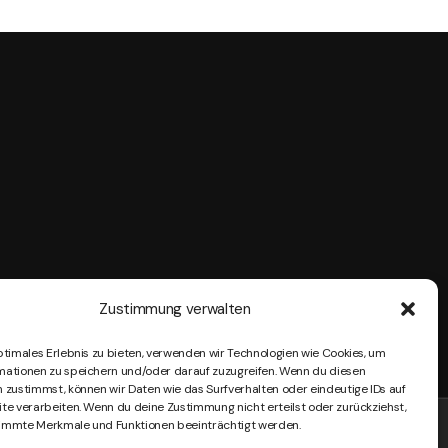
Zustimmung verwalten
ptimales Erlebnis zu bieten, verwenden wir Technologien wie Cookies, um
mationen zu speichern und/oder darauf zuzugreifen. Wenn du diesen
 zustimmst, können wir Daten wie das Surfverhalten oder eindeutige IDs auf
te verarbeiten. Wenn du deine Zustimmung nicht erteilst oder zurückziehst,
immte Merkmale und Funktionen beeinträchtigt werden.