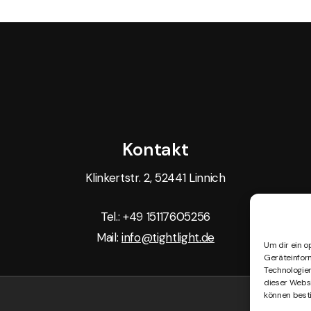
Kontakt
Klinkertstr. 2, 52441 Linnich
Tel.: +49 15117605256
Mail:
info@tightlight.de
Um dir ein o
Geräteinfor
Technologien
dieser Websi
können best