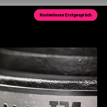
K
o
s
t
e
n
l
o
s
e
s
E
r
s
t
g
e
s
p
r
ä
c
h
Monolith
ICON