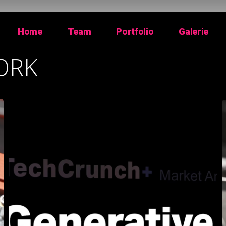
Home
Team
Portfolio
Galerie
ORK
DIPOLL